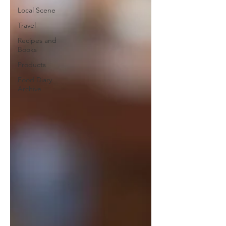
Local Scene
Travel
Recipes and
Books
Products
Food Diary
Archive