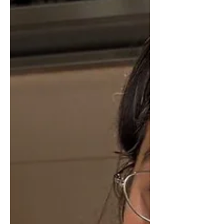
μενού τους και το αντικριστό, κάτι που
συνέβαλε σημαντικά στο να γίνει
γνωστή. Το αντικριστό σερβίρεται κάθε
Τρίτη, Τετάρτη και Πέμπτη (υπάρχει και
μουσική) και φτάνει στο τραπέζι σε
ξύλινη επιφάνεια. Πραγματικά είναι
εξαιρετικό. Πεντανόστιμες και οι
πατάτες με το φύλλο. Eίναι ο βασικός
λόγος που θα επιστρέψω ξανά και ξανά.
Την πρώτ