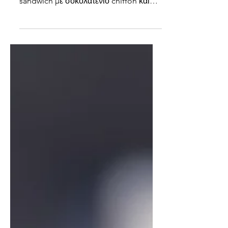
κάθε εβδομάδα
Seed of Happiness, Λευκωσία (Τ
99411937) Παράγγειλα ice cream
sandwich με σοκολατένιο chiffon και
κλασικό παγωτό βανίλιας για όλη την
οικογένεια. Αν και κοστίζει 5.20 ευρώ το
κομμάτι και στοιχίζει αρκετά αν πάρεις
μεγάλη ποσότητα, είναι πραγματικά
φανταστικό. Ενώ φαίνεται ένα απλό
γλυκό/παγωτό, στην πραγματικότητα
είναι πολύ ελαφρύ, αέρινο και εξαιρετικά
νόστιμο. Είναι gluten free και χωρίς
επεξεργασμένη ζάχαρη. Μαλακό,
σοκολατένιο chiffon παντεσπάνι,
γεμισμένο με το δικό το