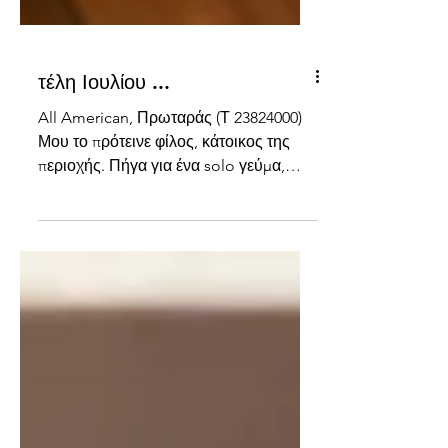
τέλη Ιουλίου ...
All American, Πρωταράς (Τ 23824000)
Μου το πρότεινε φίλος, κάτοικος της
περιοχής. Πήγα για ένα solo γεύμα,
καθημερινή, νωρίς το βράδυ, γύρω στις
7. Είναι ένα πολύ δημοφιλές μαγαζί,
που προσελκύει τόσο τουρίστες όσο και
ντόπιους. Απαραίτητη η έγκαιρη
κράτηση, αν και τα walk ins είναι
ευπρόσδεκτα και από ότι πρόσεξα, την
ημέρα που το επισκέφθηκα
εξυπηρετήθηκαν όλοι – κι εγώ πήγα
χωρίς κράτηση. ‘Ισως κάποια άλλη