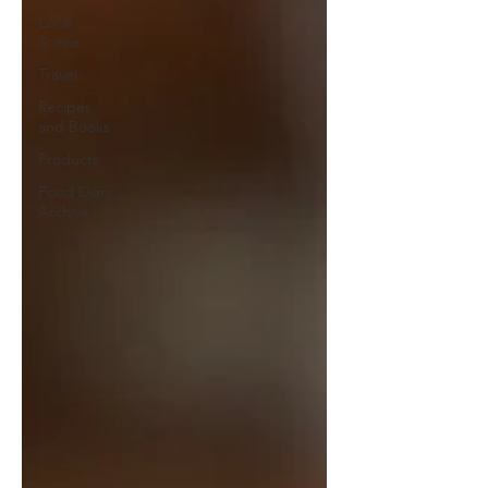
Local
Scene
Travel
Recipes
and Books
Products
Food Diary
Archive