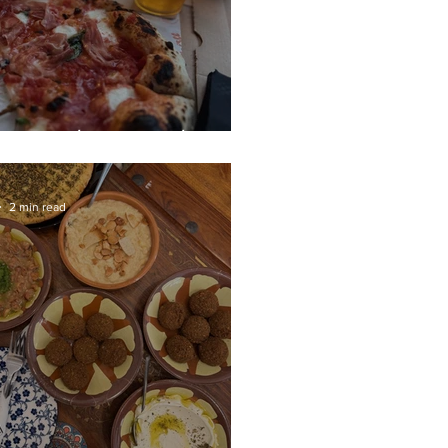
 φαγητό και ποτό
2 min read