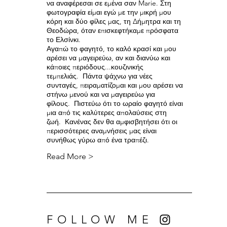
να αναφέρεσαι σε εμένα σαν Marie. Στη
φωτογραφία είμαι εγώ με την μικρή μου
κόρη και δύο φίλες μας, τη Δήμητρα και τη
Θεοδώρα, όταν επισκεφτήκαμε πρόσφατα
το Ελσίνκι.
Αγαπώ το φαγητό, το καλό κρασί και μου
αρέσει να μαγειρεύω, αν και διανύω και
κάποιες περιόδους...κουζινικής
τεμπελιάς. Πάντα ψάχνω για νέες
συνταγές, πειραματίζομαι και μου αρέσει να
στήνω μενού και να μαγειρεύω για
φίλους. Πιστεύω ότι το ωραίο φαγητό είναι
μια από τις καλύτερες απολαύσεις στη
ζωή. Κανένας δεν θα αμφισβητήσει ότι οι
περισσότερες αναμνήσεις μας είναι
συνήθως γύρω από ένα τραπέζι.
Read More >
FOLLOW ME