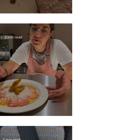
θε εβδομάδα
2 min read
LIC'S
3 min read