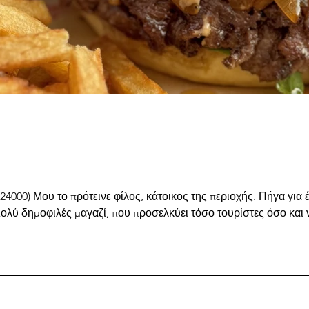
4000) Μου το πρότεινε φίλος, κάτοικος της περιοχής. Πήγα για 
πολύ δημοφιλές μαγαζί, που προσελκύει τόσο τουρίστες όσο και 
ναι ευπρόσδεκτα και από ότι πρόσεξα, την ημέρα που το επισκέφ
λλη μέρα να μην είναι τόσο εύκολο να δειπνήσεις εδώ χωρίς κρ