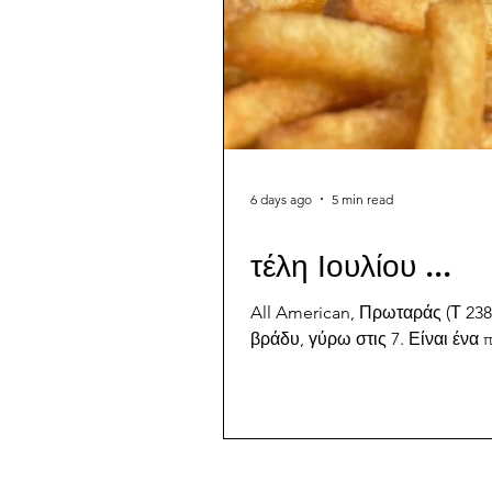
6 days ago
5 min read
τέλη Ιουλίου ...
All American, Πρωταράς (Τ 2382
βράδυ, γύρω στις 7. Είναι ένα 
κράτηση, αν και τα walk ins εί
χωρίς κράτηση. ‘Ισως κάποια ά