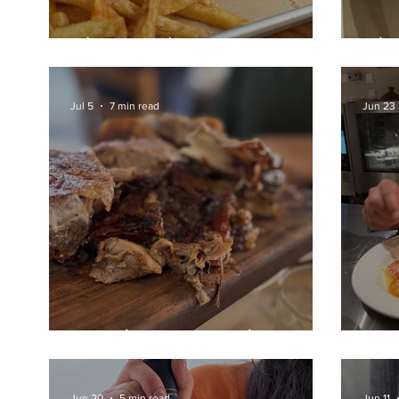
τέλη Ιουλίου ...
κά
Jul 5
7 min read
Jun 23
Μικρά και αληθινά
BAR
Jun 20
5 min read
Jun 11