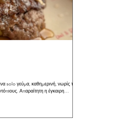
ένα solo γεύμα, καθημερινή, νωρίς το
ντόπιους. Απαραίτητη η έγκαιρη
θηκα εξυπηρετήθηκαν όλοι – κι εγώ πήγα
άτηση. Δοκί