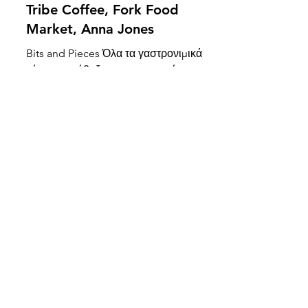
Food Diary 26/01/2020 -
Ivory, Μπέμπα, Sir Paul,
Tribe Coffee, Fork Food
Market, Anna Jones
Bits and Pieces Όλα τα γαστρονιμικά
νέα που τράβηξαν την προσοχή μου
αυτή την εβδομάδα! Ivory all day