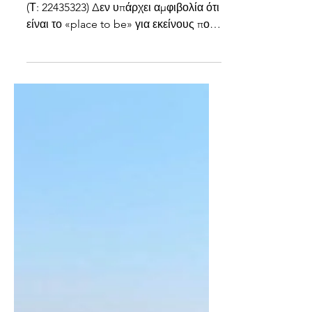
ποιοτικό στέικ και άλλα ...
Salt & Fire, Αγιος Ιωάννης Μαλούντας
(Τ: 22435323) Δεν υπάρχει αμφιβολία ότι
είναι το «place to be» για εκείνους που
αγαπούν την...