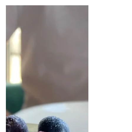
πεζοδρόμιο, όπου μπορείς να
απολαύσεις τις υπέροχες πίτσες που
φτιάχνουν ο ‘Αριστος και η Ιακωβία. Στο
μενού θα βρεις έξι επιλογές.
Προσπέρασα τις πιο κλασικές, τη
Roasted Marinara και τη Margherita και
παράγγειλα με την παρέα μου την Nduja
(πικάντικη), την Iberico & Hot Honey και
την Burrata x Pesto di Basilico - αν και
δεν ήταν ο συνδυασμός που θα επέλεγα
συνήθως,