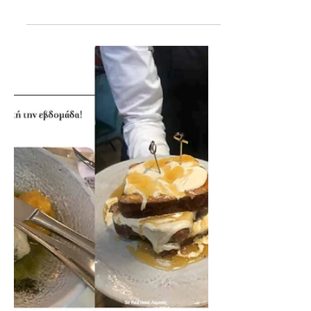
Food Diary 15/03/2020 -
Scale Restaurant, Μπέμπα,
Loukou Bakery Donuts,
Sailor's Rest, Ερμής
Bits and pieces Όλα τα γαστρονομικά
νέα που τράβηξαν την προσοχή μου
αυτή την εβδομάδα! Scale Restaurant
Μου αρέσει πολύ αυτό το...