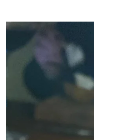
περί φαγητού ο λόγος ...
Anemi Bistro, Λεμεσός (Τ: 25812000)
Στο Maison Anemi βρίσκεται το γαλλικό
all day μπιστρό. Είναι ένας χώρος
φροντισμένος, σικ, με βεράντα...