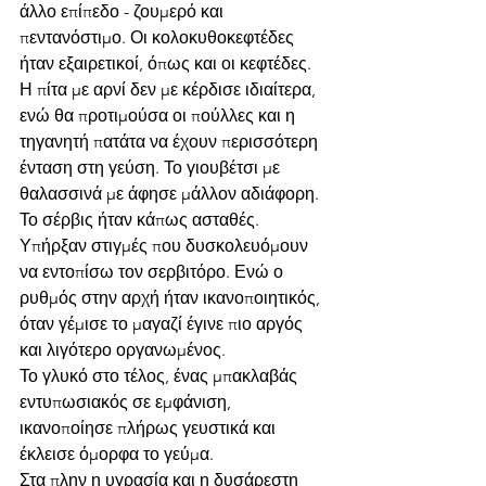
άλλο επίπεδο - ζουμερό και 
πεντανόστιμο. Οι κολοκυθοκεφτέδες  
ήταν εξαιρετικοί, όπως και οι κεφτέδες. 
Η πίτα με αρνί δεν με κέρδισε ιδιαίτερα, 
ενώ θα προτιμούσα οι πούλλες και η 
τηγανητή πατάτα να έχουν περισσότερη 
ένταση στη γεύση. Το γιουβέτσι με 
θαλασσινά με άφησε μάλλον αδιάφορη.
Το σέρβις ήταν κάπως ασταθές. 
Υπήρξαν στιγμές που δυσκολευόμουν 
να εντοπίσω τον σερβιτόρο. Ενώ ο 
ρυθμός στην αρχή ήταν ικανοποιητικός, 
όταν γέμισε το μαγαζί έγινε πιο αργός 
και λιγότερο οργανωμένος.
Το γλυκό στο τέλος, ένας μπακλαβάς 
εντυπωσιακός σε εμφάνιση, 
ικανοποίησε πλήρως γευστικά και 
έκλεισε όμορφα το γεύμα.
Στα πλην η υγρασία και η δυσάρεστη 