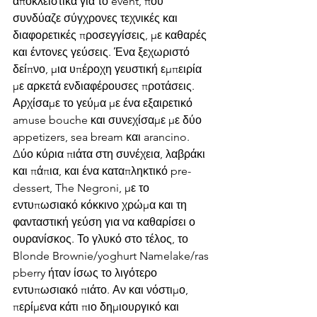
αποκλειστικά για το event, που 
συνδύαζε σύγχρονες τεχνικές και 
διαφορετικές προσεγγίσεις, με καθαρές 
και έντονες γεύσεις. Ένα ξεχωριστό 
δείπνο, μια υπέροχη γευστική εμπειρία 
με αρκετά ενδιαφέρουσες προτάσεις. 
Αρχίσαμε το γεύμα με ένα εξαιρετικό 
amuse bouche και συνεχίσαμε με δύο 
appetizers, sea bream και arancino. 
Δύο κύρια πιάτα στη συνέχεια, λαβράκι 
και πάπια, και ένα καταπληκτικό pre-
dessert, The Negroni, με το 
εντυπωσιακό κόκκινο χρώμα και τη 
φανταστική γεύση για να καθαρίσει ο 
ουρανίσκος. Το γλυκό στο τέλος, το 
Blonde Brownie/yoghurt Namelake/ras
pberry ήταν ίσως το λιγότερο 
εντυπωσιακό πιάτο. Αν και νόστιμο, 
περίμενα κάτι πιο δημιουργικό και 