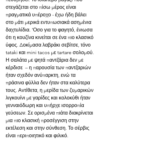
στεγάζεται στο πίσω μέρος είναι 
πραγματικά υπέροχο - έχω ήδη βάλει 
στο μάτι μερικά εντυπωσιακά ασημένια 
δαχτυλίδια. ‘Οσο για το φαγητό, ένιωσα 
ότι η κουζίνα κινείται σε ένα πιο κλασικό 
ύφος. Δοκίμασα λαβράκι σεβίτσε, τόνο 
tataki και mini tacos με tartare σολομού. 
Η σαλάτα με ψητά παντζάρια δεν με 
κέρδισε  – η παρουσία των παντζαριών 
ήταν σχεδόν ανύπαρκτη, ενώ τα 
πράσινα φύλλα δεν ήταν στα καλύτερα 
τους. Αντίθετα, η μερίδα των ζυμαρικών 
λιγκουίνι με γαρίδες και κολοκύθι ήταν 
γενναιόδωρη και υπήρχε ισορροπία 
γεύσεων. Σε ορισμένα πιάτα διακρίνεται 
μια πιο κλασική προσέγγιση στην 
εκτέλεση και στην σύνθεση. Το σέρβις 
είναι περιποιητικό και φιλικό.