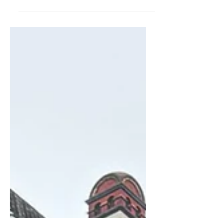
summer isn't over yet Σε αυτό το μικρό
νησί, με το ζόρι εννέα τετραγωνικά
χιλιόμετρα σε έκταση στα νοτιοδυτικά
της Νάξου, έρχονται όλοι όσοι θέλουν
να απολαύσουν χαλαρές, ξεκούραστες
διακοπές, με ήσυχους ρυθμούς, χωρίς
ξέφρενα γλέντια και το σπουδαιότερο,
να περάσουν λίγες μέρες χωρίς
αυτοκίνητο. Η μικρή Κυκλάδα με τις
πανέμορφες παραλίες και τις σχεδόν
μηδενικές αποστάσεις έχει καταφέρει να
γίνει γαστρονομικός προορισμός.
Υπέροχα πιάτα, μοναδικές γεύσεις και
τοπικές συντ