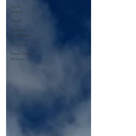
Local
Scene
Travel
Recipes
and Books
Products
Food Diary
Archive