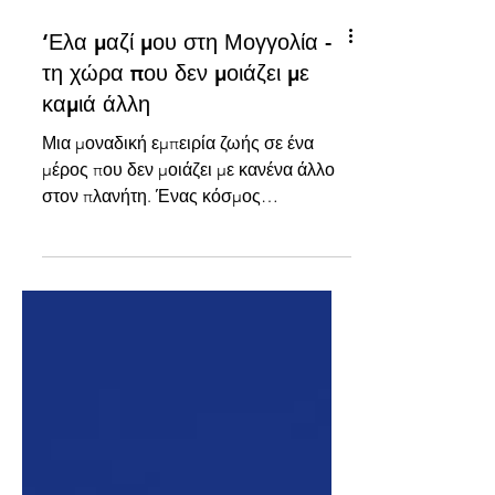
‘Ελα μαζί μου στη Μογγολία -
τη χώρα που δεν μοιάζει με
καμιά άλλη
Μια μοναδική εμπειρία ζωής σε ένα
μέρος που δεν μοιάζει με κανένα άλλο
στον πλανήτη. Ένας κόσμος
διαφορετικός, όπου η απεραντοσύνη
της φύσης, οι στέπες, τα βουνά που
φλέγονται, η ατέλειωτη έρημος, τα
φαράγγια που είναι γεμάτα με σπηλιές,
οι γεωλογικοί σχηματισμοί, τα
προϊστορικά ευρήματα, τα αμέτρητα
κοπάδια ζώων (πρόβατα, καμήλες,
άλογα, κατσίκες), η νομαδική ζωή, τα
πανάρχαια βουδιστικά μοναστήρια, η