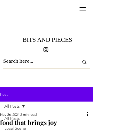
BITS AND PIECES
Post
All Posts
Nov 26, 2024
2 min read
All Posts
food that brings joy
Local Scene