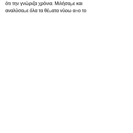
ότι την γνώριζα χρόνια. Μιλήσαμε και 
αναλύσαμε όλα τα θέματα γύρω απο το 
ψωμί, το φαγητό, την καθημερινότητα 
μας και τη ζωή γενικά. Πέρασε η ώρα 
χωρίς να το πάρω είδηση.
Πήγαινε είτε μόνος είτε με παρέα γιατί 
είναι ένας χώρος ευχάριστος με φιλικό 
και γελαστό σέρβις.