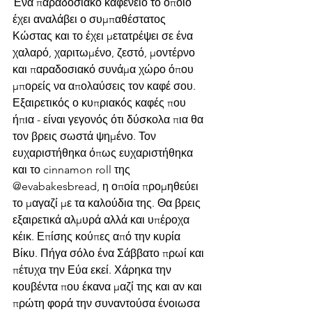
Ένα παραδοσιακό καφενείο το οποίο 
έχει αναλάβει ο συμπαθέστατος 
Κώστας και το έχει μετατρέψει σε ένα 
χαλαρό, χαριτωμένο, ζεστό, μοντέρνο 
και παραδοσιακό συνάμα χώρο όπου 
μπορείς να απολαύσεις τον καφέ σου. 
Εξαιρετικός ο κυπριακός καφές που 
ήπια - είναι γεγονός ότι δύσκολα πια θα 
τον βρεις σωστά ψημένο. Τον 
ευχαριστήθηκα όπως ευχαριστήθηκα 
και το cinnamon roll της 
@evabakesbread, η οποία προμηθεύει 
το μαγαζί με τα καλούδια της. Θα βρεις 
εξαιρετικά αλμυρά αλλά και υπέροχα 
κέικ. Επίσης κούπες από την κυρία 
Βίκυ. Πήγα σόλο ένα Σάββατο πρωί και 
πέτυχα την Εύα εκεί. Χάρηκα την 
κουβέντα που έκανα μαζί της και αν και 
πρώτη φορά την συναντούσα ένοιωσα 