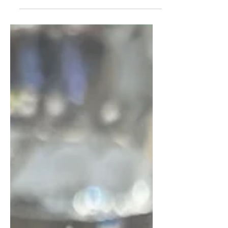
οδό Κρήτης, με λίγα τραπέζια έξω στο
πεζοδρόμιο, όπου μπορείς να
απολαύσεις τις υπέροχες πίτσες που
φτιάχνουν ο ‘Αριστος και η Ιακωβία. Στο
μενού θα βρεις έξι επιλογές.
Προσπέρασα τις πιο κλασικές, τη
Roasted Marinara και τη Margherita και
παράγγειλα με την παρέα μου την Nduja
(πικάντικη), την Iberico & Hot Honey και
την Burrata x Pesto di Basilico - αν και
δεν ήταν ο συνδυασμός που θα επέλεγα
συνήθως,