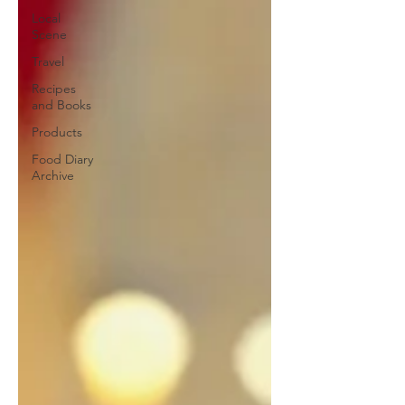
Local
Scene
Travel
Recipes
and Books
Products
Food Diary
Archive