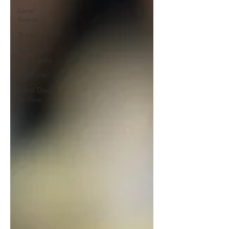
Local
Scene
Travel
Recipes
and Books
Products
Food Diary
Archive