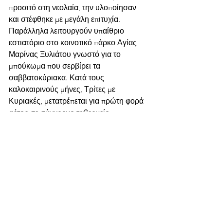
προσιτό στη νεολαία, την υλοποίησαν 
και στέφθηκε με μεγάλη επιτυχία. 
Παράλληλα λειτουργούν υπαίθριο 
εστιατόριο στο κοινοτικό πάρκο Αγίας 
Μαρίνας Ξυλιάτου γνωστό για το 
μπούκωμα που σερβίρει τα 
σαββατοκύριακα. Κατά τους 
καλοκαιρινούς μήνες, Τρίτες με 
Κυριακές, μετατρέπεται για πρώτη φορά 
φέτος σε σύγχρονο ταβερνείο 
προσφέροντας πιατάκια για να 
μοιραστείς με την παρέα, με βάση τον 
κυπριακό μεζέ και διάφορα είδη 
σχάρας. Πρόσφατα ανακοίνωσαν και 
την πρώτη μουσική βραδιά τους. Κάθε 
Πέμπτη δε, λανσάρουν το «Οφτόν του 
Ευρύ», το οποίο όμως θα χρειαστεί να 
προπαραγγείλεις. Ανυπομονώ να πάω!