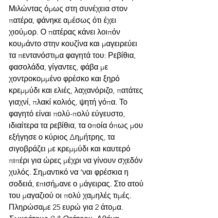
Μιλώντας όμως στη συνέχεια στον 
πατέρα, φάνηκε αμέσως ότι έχει 
χιούμορ. Ο πατέρας κάνει λοιπόν 
κουμάντο στην κουζίνα και μαγειρεύει 
τα πεντανόστιμα φαγητά του: Ρεβίθια, 
φασολάδα, γίγαντες, φάβα με 
χοντροκομμένο φρέσκο και ξηρό 
κρεμμύδι και ελιές, λαχανόριζο, πατάτες 
γιαχνί, πλακί κολιός, ψητή γόπα. Το 
φαγητό είναι πολύ-πολύ εύγευστο, 
ιδιαίτερα τα ρεβίθια, τα οποία όπως μου 
εξήγησε ο κύριος Δημήτρης, τα 
σιγοβράζει με κρεμμύδι και καυτερό 
πιπέρι για ώρες μέχρι να γίνουν σχεδόν 
χυλός. Σημαντικό να ’ναι φρέσκια η 
σοδειά, επισήμανε ο μάγειρας. Στο ατού 
του μαγαζιού οι πολύ χαμηλές τιμές. 
Πληρώσαμε 25 ευρώ για 2 άτομα. 