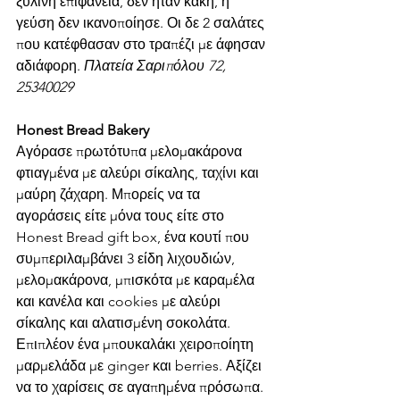
ξύλινη επιφάνεια, δεν ήταν κακή, η 
γεύση δεν ικανοποίησε. Οι δε 2 σαλάτες 
που κατέφθασαν στο τραπέζι με άφησαν 
αδιάφορη. 
Πλατεία Σαριπόλου 72, 
25340029 
Honest Bread Bakery 
Αγόρασε πρωτότυπα μελομακάρονα 
φτιαγμένα με αλεύρι σίκαλης, ταχίνι και 
μαύρη ζάχαρη. Μπορείς να τα 
αγοράσεις είτε μόνα τους είτε στο 
Honest Bread gift box, ένα κουτί που 
συμπεριλαμβάνει 3 είδη λιχουδιών, 
μελομακάρονα, μπισκότα με καραμέλα 
και κανέλα και cookies με αλεύρι 
σίκαλης και αλατισμένη σοκολάτα. 
Επιπλέον ένα μπουκαλάκι χειροποίητη 
μαρμελάδα με ginger και berries. Αξίζει 
να το χαρίσεις σε αγαπημένα πρόσωπα. 