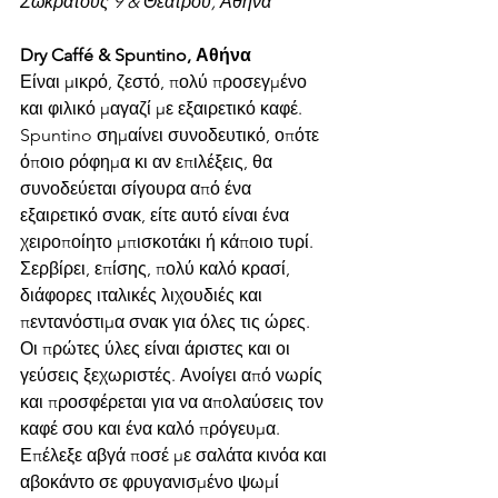
Σωκράτους 9 & Θεάτρου, Αθήνα
Dry Caffé & Spuntino, Αθήνα 
Είναι μικρό, ζεστό, πολύ προσεγμένο 
και φιλικό μαγαζί με εξαιρετικό καφέ. 
Spuntino σημαίνει συνοδευτικό, οπότε 
όποιο ρόφημα κι αν επιλέξεις, θα 
συνοδεύεται σίγουρα από ένα 
εξαιρετικό σνακ, είτε αυτό είναι ένα 
χειροποίητο μπισκοτάκι ή κάποιο τυρί. 
Σερβίρει, επίσης, πολύ καλό κρασί, 
διάφορες ιταλικές λιχουδιές και 
πεντανόστιμα σνακ για όλες τις ώρες. 
Οι πρώτες ύλες είναι άριστες και οι 
γεύσεις ξεχωριστές. Ανοίγει από νωρίς 
και προσφέρεται για να απολαύσεις τον 
καφέ σου και ένα καλό πρόγευμα. 
Επέλεξε αβγά ποσέ με σαλάτα κινόα και 
αβοκάντο σε φρυγανισμένο ψωμί 