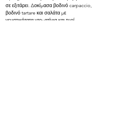
σε εξιτάρει. Δοκίμασα βοδινό carpaccio, 
βοδινό tartare και σαλάτα με 
γευστικότατα ντοματίνια και τυρί 
burrata. Στη συνέχεια τελείωσα το 
υπέροχο αυτό γεύμα με μια 
γευστικότατη cacio e pepe 
μακαρoνάδα, την οποία και απόλαυσα. 
Το Brunello διαθέτει μια πλούσια λίστα 
κρασιών με πολλές επιλογές στο 
ποτήρι, κυρίως από τον ιταλικό 
αμπελώνα. 
Λουκιανού 21b, Αθήνα
Nicosia
Restaurant
Limassol
Cafe
Athens
Bakery
Food Diary Archive
See All
Recent Posts