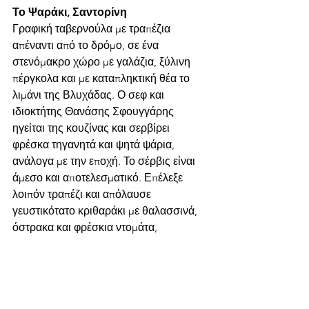
Το Ψαράκι, Σαντορίνη 
Γραφική ταβερνούλα με τραπέζια 
απέναντι από το δρόμο, σε ένα 
στενόμακρο χώρο με γαλάζια, ξύλινη 
πέργκολα και με καταπληκτική θέα το 
λιμάνι της Βλυχάδας. Ο σεφ και 
ιδιοκτήτης Θανάσης Σφουγγάρης 
ηγείται της κουζίνας και σερβίρει 
φρέσκα τηγανητά και ψητά ψάρια, 
ανάλογα με την εποχή. Το σέρβις είναι 
άμεσο και αποτελεσματικό. Επέλεξε 
λοιπόν τραπέζι και απόλαυσε 
γευστικότατο κριθαράκι με θαλασσινά, 
όστρακα και φρέσκια ντομάτα, 
carpaccio φρέσκου ψαριού, (στην 
περίπτωσή μας ήταν παλαμίδα), σεβίτσε 
φρέσκου ψαριού (λαβράκι), φρέσκια 
μύδια αχνιστά με κρασί και φρέσκο 