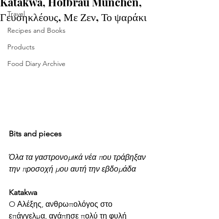
Katakwa, Hofbrau Munchen,
Γευσηκλέους, Με Ζεν, Το ψαράκι
Travel
Recipes and Books
Products
Food Diary Archive
Bits and pieces
Όλα τα γαστρονομικά νέα που τράβηξαν 
την προσοχή μου αυτή την εβδομάδα
Katakwa 
O Αλέξης, ανθρωπολόγος στο 
επάγγελμα, αγάπησε πολύ τη φυλή 