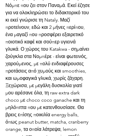
Νόμπε που ζει στον Παναμά. Εκεί έζησε 
για να ολοκληρώσει το διδακτορικό του 
κι εκεί γνώρισε τη Nataly. Μαζί 
προτείνουν, εδώ και 2 μήνες περίπου, 
ένα μαγαζί που προσφέρει εξαιρετικό 
ποιοτικό καφέ και σούπερ υγιεινά 
γλυκά. Ο χώρος του Katakwa - σημαίνει 
ζούγκλα στα Νομπέρε - είναι φωτεινός, 
χαρούμενος, με πολύ ενδιαφέρουσες 
προτάσεις από χυμούς και smoothies, 
και ωμοφαγικά γλυκά, χωρίς ζάχαρη. 
Ξεχώρισα, με μεγάλη δυσκολία γιατί 
μου αρέσανε όλα, τη raw extra dark 
choco με choco coco ganache και τη 
μηλόπιττα που με κατενθουσίασε. Θα 
βρεις επίσης ποικιλία energy balls, 
όπως peanut butter, matcha, cranberry 
orange, τα οποία λάτρεψα, lemon 