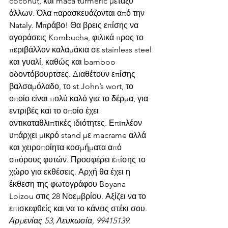
coconut, και maca turmeric μεταξύ 
άλλων. Όλα παρασκευάζονται από την 
Nataly. Μπράβο! Θα βρεις επίσης να 
αγοράσεις Kombucha, φιλικά προς το 
περιβάλλον καλαμάκια σε stainless steel 
και γυαλί, καθώς και bamboo 
οδοντόβουρτσες. Διαθέτουν επίσης 
βαλσαμόλαδο, το st John’s wort, το 
οποίο είναι πολύ καλό για το δέρμα, για 
εντριβές και το οποίο έχει 
αντικαταθλιπτικές ιδιότητες. Επιπλέον 
υπάρχει μικρό stand με macrame αλλά 
και χειροποίητα κοσμήματα από 
σπόρους φυτών. Προσφέρει επίσης το 
χώρο για εκθέσεις. Αρχή θα έχει η 
έκθεση της φωτογράφου Boyana 
Loizou στις 28 Νοεμβρίου. Αξίζει να το 
επισκεφθείς και να το κάνεις στέκι σου. 
Αρμενίας 53, Λευκωσία, 99415139
. 