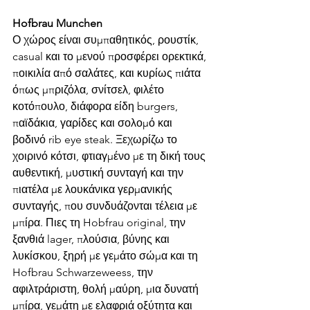
Hofbrau Munchen 
Ο χώρος είναι συμπαθητικός, ρουστίκ, 
casual και το μενού προσφέρει ορεκτικά, 
ποικιλία από σαλάτες, και κυρίως πιάτα 
όπως μπριζόλα, σνίτσελ, φιλέτο 
κοτόπουλο, διάφορα είδη burgers, 
παϊδάκια, γαρίδες και σολομό και 
βοδινό rib eye steak. Ξεχωρίζω το 
χοιρινό κότσι, φτιαγμένο με τη δική τους 
αυθεντική, μυστική συνταγή και την 
πιατέλα με λουκάνικα γερμανικής 
συνταγής, που συνδυάζονται τέλεια με 
μπίρα. Πιες τη Hobfrau original, την 
ξανθιά lager, πλούσια, βύνης και 
λυκίσκου, ξηρή με γεμάτο σώμα και τη 
Hofbrau Schwarzeweess, την 
αφιλτράριστη, θολή μαύρη, μια δυνατή 
μπίρα, γεμάτη με ελαφριά οξύτητα και 