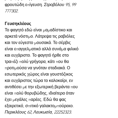
φρουτώδη επίγευση. 
Στροβόλου 95, 99 
777302. 
Γευσηκλέους
Το φαγητό εδώ είναι μαμαδίστικο και 
αρκετά νόστιμο. Λάτρεψα τις ραβιόλες 
και τον εύγεστο μουσακά. Το σέρβις 
είναι επαγγελματικό αλλά συνάμα φιλικό 
και ευχάριστο. Το φαγητό ήρθε στο 
τραπέζι πολύ γρήγορα, κάτι που θα 
προτιμούσα να γινόταν σταδιακά. Ο 
εσωτερικός χώρος είναι γουστόζικος 
και ευχάριστος τώρα το καλοκαίρι, εν 
αντιθέσει με την εξωτερική βεράντα που 
είναι πολύ θορυβώδης, ιδιαίτερα όταν 
έχει μεγάλες παρέες. Εδώ θα φας 
εξαιρετικό, σπιτικό γαλακτομπούρεκο. 
Περικλέους 62, Λευκωσία, 22252323
. 