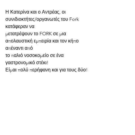
Η Κατερίνα και ο Αντρέας, οι 
συνιδιοκτήτες/οργανωτές του Fork 
κατάφεραν να
μετατρέψουν το FORK σε μια 
απολαυστική εμπειρία και τον κήπο 
απέναντι από
το παλιό νοσοκομείο σε ένα 
γαστρονομικό στέκι!
Είμαι πολύ περήφανη και για τους δύο! 
Όχι αδικαιολόγητα, αφού είμαι η μαμά
τους!!!!!!!!!
Ραντεβού λοιπόν στο κήπο που γεμίζει 
από γαργαλιστικές μυρωδιές!
Nicosia
Street food
Food Diary Archive