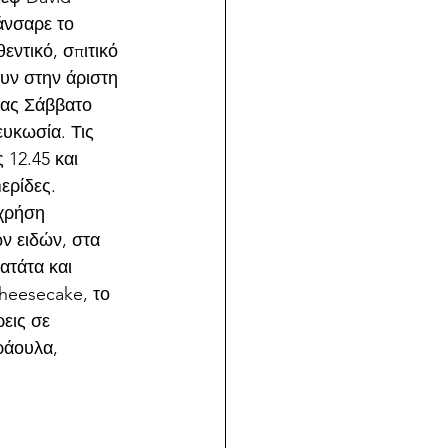
άνσαρε το 
εντικό, σπιτικό 
υν στην άριστη 
πας Σάββατο 
ευκωσία. Τις 
 12.45 και 
ερίδες. 
χρήση 
 ειδών, στα 
ατάτα και 
cheesecake, το 
εις σε 
ράουλα, 