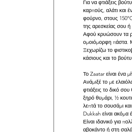
Για να φτιάξεις βού
καρπούς, αλάτι και 
φούρνο, στους 150°C
της αρεσκείας σου ή
Αφού κρυώσουν τα ρί
ομοιόμορφη πάστα. Μη
Ξεχωρίζω το φιστικο
κάσιους και το βού
Το Zaatar είναι ένα 
Ανάμιξέ το με ελαιόλ
φτιάξεις το δικό σου
ξηρό θυμάρι, ½ κουτα
λεπτά το σουσάμι και
Dukkah είναι ακόμα 
Είναι ιδανικό για πο
αβοκάντο ή στη σαλά