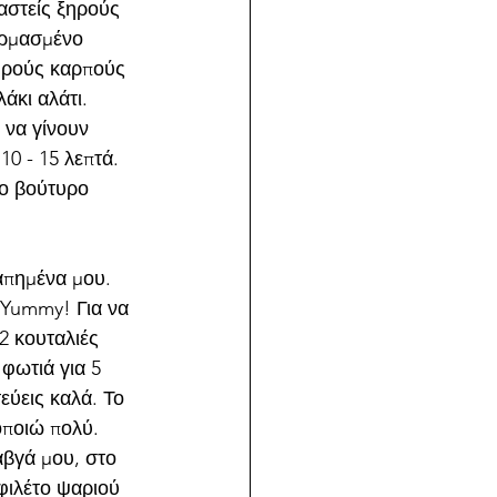
αστείς ξηρούς 
ερμασμένο 
ξηρούς καρπούς 
κι αλάτι. 
 να γίνουν 
0 - 15 λεπτά. 
ο βούτυρο 
απημένα μου. 
 Yummy! Για να 
2 κουταλιές 
φωτιά για 5 
εύεις καλά. Το 
ποιώ πολύ. 
αβγά μου, στο 
φιλέτο ψαριού 