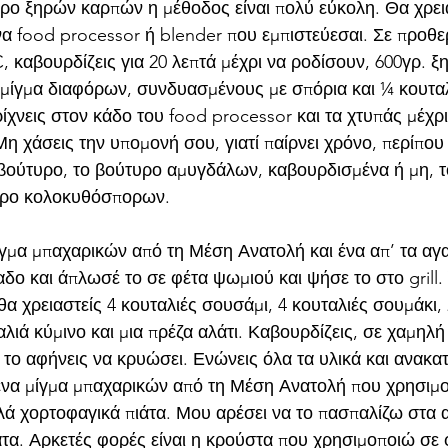
τυρο ξηρών καρπών η μέθοδος είναι πολύ εύκολη. Θα χρει
ένα food processor ή blender που εμπιστεύεσαι. Σε προθ
, καβουρδίζεις για 20 λεπτά μέχρι να ροδίσουν, 600γρ. 
 μίγμα διαφόρων, συνδυασμένους με σπόρια και ¼ κουταλά
χνεις στον κάδο του food processor και τα χτυπάς μέχρι
 χάσεις την υπομονή σου, γιατί παίρνει χρόνο, περίπου 1
βούτυρο, το βούτυρο αμυγδάλων, καβουρδισμένα ή μη, τ
τυρο κολοκυθόσπορων.
μίγμα μπαχαρικών από τη Μέση Ανατολή και ένα απ’ τα αγ
αδο και άπλωσέ το σε φέτα ψωμιού και ψήσε το στο grill.
 θα χρειαστείς 4 κουταλιές σουσάμι, 4 κουταλιές σουμάκι, 
λιά κύμινο και μια πρέζα αλάτι. Καβουρδίζεις, σε χαμηλή 
 το αφήνεις να κρυώσει. Ενώνεις όλα τα υλικά και ανακατ
ένα μίγμα μπαχαρικών από τη Μέση Ανατολή που χρησιμο
λλά χορτοφαγικά πιάτα. Μου αρέσει να το πασπαλίζω στα 
τα. Αρκετές φορές είναι η κρούστα που χρησιμοποιώ σε 