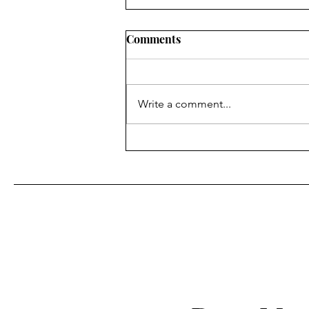
Comments
Write a comment...
Food Diary 12/04/2020 -
Whispers from a Lebanese
Kitchen, Nouha Taouk