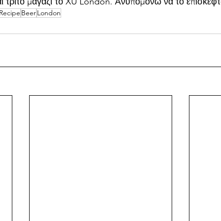
ι τρίτο μαγαζί το XU London. Ανυπομονώ να το επισκεφ
Recipe
Beer
London