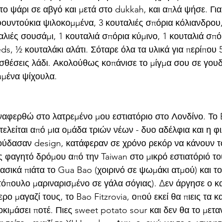
ο ψάρι σε αβγό και μετά στο dukkah, και απλά ψήσε. Για 
φουντούκια ψιλοκομμένα, 3 κουταλιές σπόρια κόλιανδρου,
λιές σουσάμι, 1 κουταλιά σπόρια κύμινο, 1 κουταλιά σπό
eds, ½ κουταλάκι αλάτι. Σόταρε όλα τα υλικά για περίπου 
σθέσεις λάδι. Ακολούθως κοπάνισε το μίγμα σου σε γουδί
μμένα ψίχουλα.
αφερθώ στο λατρεμένο μου εστιατόριο στο Λονδίνο. Το
ελείται από μια ομάδα τριών νέων - δυο αδέλφια και η φ
πούδασαν design, κατάφεραν σε χρόνο ρεκόρ να κάνουν τ
 φαγητό δρόμου από την Taiwan στο μικρό εστιατόριό του
ασικά πιάτα το Gua Bao (χοιρινό σε ψωμάκι ατμού) και το 
τόπουλο μαριναρισμένο σε γάλα σόγιας). Δεν άργησε ο κα
ρο μαγαζί τους, το Bao Fitzrovia, οπού εκεί θα πιεις τα κ
δοκιμάσει ποτέ. Πιες sweet potato sour και δεν θα το μετ