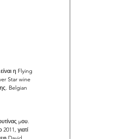
ίναι η Flying 
er Star wine 
ης. Belgian 
ουτίνας μου. 
2011, γιατί 
εφ David 