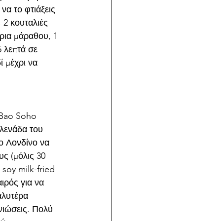
να το φτιάξεις 
 2 κουταλιές 
ρια μάραθου, 1 
5 λεπτά σε 
 μέχρι να 
 Bao Soho 
ιλενάδα του 
ο Λονδίνο να 
ς (μόλις 30 
soy milk-fried 
ιρός για να 
αλυτέρα 
ανιώσεις. Πολύ 