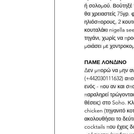
ή σολομού. Βούτηξέ τ
θα χρειαστείς 75γρ. 
ηλιόσπορους, 2 κουτα
κουταλάκι nigella se
τηγάνι, χωρίς να προ
μοιάσει με χοντροκο
ΠΑΜΕ ΛΟΝΔΙΝΟ
Δεν μπορώ να μην αν
(+442030111632) αποτ
ενός - που αν και σ
παραληρεί τρώγοντας
θέσεις) στο Soho. Κλ
chicken (τηγανιτό κο
ακολουθήσει το δεύτε
cocktails που έχεις 