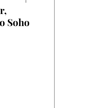
r,
ao Soho