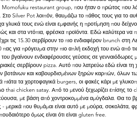
υ Momofuku restaurant group, που ήταν ο πρώτος που λ
το Silver Pot λοιπόν, θαυμάζω το πάθος τους για το αυθ
χα γλυκά τους ενώ είναι εμφανής η προτίμηση που δείχνο
θώς και στα ντόπια, φρέσκα προϊόντα. Εδώ καλύτερα να 
έχρι τις 15.30 σερβίρουν το πιο ενδιαφέρον brunch στη Λ
0 πας για πρόγευμα στην πιο απλή εκδοχή του ενώ από τις
α του βγαίνουν ενδιαφέρουσες γεύσεις σε γενναιόδωρες μ
ριακές σερβίρουν pizza. Αυτό που λατρεύω εδώ είναι τη 
 βοτάνων και καβουρδισμένων ξηρών καρπών, όλων των
κά πιάτα τα χορτοφαγικά burgers, οι φακές κάρι με γλυκοπ
ο thai chicken satay. Από το μενού ξεχωρίζει επίσης το 
ύουσα, με βάση από χοντροκομμένα αμύγδαλα. Θα το βρ
 - μερικά που θυμάμαι είναι αυτό με μούρα, σοκολάτα, φ
πουδαιότερο όμως είναι ότι είναι gluten free.