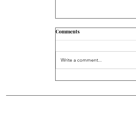
Comments
Write a comment...
Food Diary 12/04/2020 -
Whispers from a Lebanese
Kitchen, Nouha Taouk