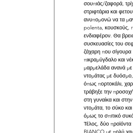
σουπιάς/ζαφορά, τρ
στριφτάρια και φετου
ανυπομονώ να τα μαγ
polenta, κουσκούς, π
ενδιαφέρον. Θα βρει
συσκευασίες του σεφ
ζάχαρη που σίγουρα θ
πικραμύγδαλο και νέκ
μαρμελάδα ανανά με 
ντομάτας με δυόσμο,
όπως πορτοκάλι, χαρο
τράβηξε την προσοχή
στη γυναίκα και στην
ντομάτα, το σύκο και
όμως το σπιτικό συκ
Τέλος, δύο προϊόντα 
BIANCO με πολύ χαμη