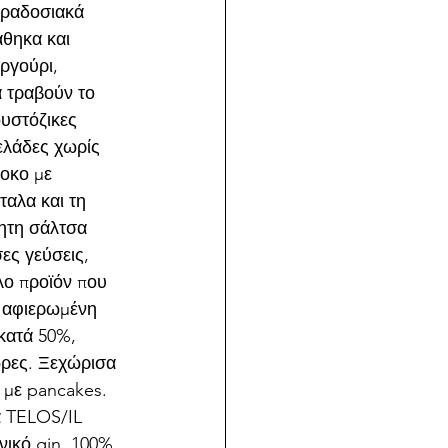
αραδοσιακά 
άθηκα και 
ργούρι, 
α τραβούν το 
υστόζικες 
ελάδες χωρίς 
οκο με 
ταλα και τη 
ητη σάλτσα 
ες γεύσεις, 
λο προϊόν που 
 αφιερωμένη 
κατά 50%, 
ώρες. Ξεχώρισα 
 με pancakes. 
α TELOS/IL 
ικό gin, 100% 