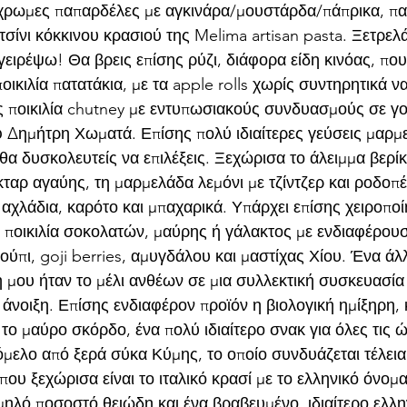
ίχρωμες παπαρδέλες με αγκινάρα/μουστάρδα/πάπρικα, π
τσίνι κόκκινου κρασιού της Melima artisan pasta. Ξετρελ
ειρέψω! Θα βρεις επίσης ρύζι, διάφορα είδη κινόας, που
οικιλία πατατάκια, με τα apple rolls χωρίς συντηρητικά ν
ς ποικιλία chutney με εντυπωσιακούς συνδυασμούς σε γο
 Δημήτρη Χωματά. Επίσης πολύ ιδιαίτερες γεύσεις μαρμ
α δυσκολευτείς να επιλέξεις. Ξεχώρισα το άλειμμα βερίκ
ταρ αγαύης, τη μαρμελάδα λεμόνι με τζίντζερ και ροδοπέ
αχλάδια, καρότο και μπαχαρικά. Υπάρχει επίσης χειροποί
 ποικιλία σοκολατών, μαύρης ή γάλακτος με ενδιαφέρουσ
ύπι, goji berries, αμυγδάλου και μαστίχας Χίου. Ένα άλ
 μου ήταν το μέλι ανθέων σε μια συλλεκτική συσκευασία
 άνοιξη. Επίσης ενδιαφέρον προϊόν η βιολογική ημίξηρη, 
 το μαύρο σκόρδο, ένα πολύ ιδιαίτερο σνακ για όλες τις 
όμελο από ξερά σύκα Κύμης, το οποίο συνδυάζεται τέλεια
που ξεχώρισα είναι το ιταλικό κρασί με το ελληνικό όνομ
λό ποσοστό θειώδη και ένα βραβευμένο, ιδιαίτερο ελλην