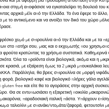
ρόνια και με αφορμή μια προσωρινή απόσπαση στην Κύπρ
άποια στιγμή αποφάσισε να εγκαταλείψει τη δουλειά του 
οντας αρχικά μέλι από την Ελλάδα. Το ένα έφερε το άλλο
 με το αντικείμενο και να ανοίξει τον δικό του χώρο μόλ
έρασε. 
ρέσκο χυμό με σπιρουλίνα από την Ελλάδα και με τα πε
ων στο ποτήρι σου, μιας και ο εκχυμωτής που χρησιμοποι
α φρούτα κρατώντας τα χρήσιμα συστατικά. Καθημερινά 
ισκότα. Όλα τα προϊόντα είναι βιολογικά, ακόμα και η μικ
σε κρασιά, με εξαίρεση όμως τα 2 μικρά μπουκαλάκια λευ
ΚΚΑ. Παράλληλα, θα βρεις σπιρουλίνα σε μορφή νιφάδων
 φορά, βιολογικό καφέ και βιολογικό πλήρες γάλα αγελά
ι gluten free και είτε θα το αγοράσεις στην αρχική συσκε
ρο. Θα σε εντυπωσιάσει η εξαιρετική ποικιλία μακαρονιώ
 μακαρόνια, παραδοσιακή ιταλική πάστα. Υπάρχουν επίσης
ρωμο ταλιολίνι με σπανάκι/ντομάτα/ζαφορά, φετουτσίνι με