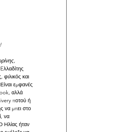
! 
ρίνης
, 
 Eλλαδίτης 
 φιλικός και 
 Είναι εμφανές 
book, αλλά 
ivery ποτού ή 
ς να μπει στο 
, να 
Ο Ηλίας ήταν 