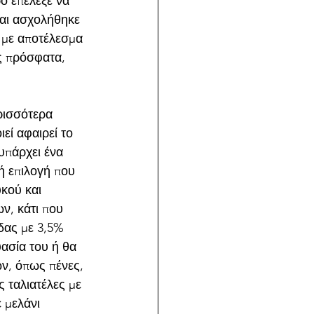
ο επέλεξε να 
και ασχολήθηκε 
, με αποτέλεσμα 
ις πρόσφατα, 
ρισσότερα 
εί αφαιρεί το 
υπάρχει ένα 
ρή επιλογή που 
κού και 
, κάτι που 
δας με 3,5% 
υασία του ή θα 
ν, όπως πένες, 
 ταλιατέλες με 
 μελάνι 