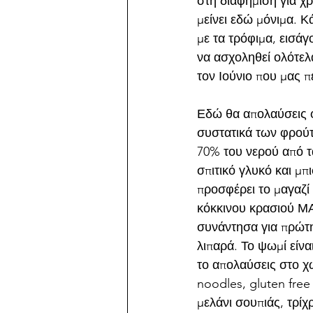
στη διαφήμιση για χ
μείνει εδώ μόνιμα. Κ
με τα τρόφιμα, εισάγ
να ασχοληθεί ολότελα
τον Ιούνιο που μας π
Εδώ θα απολαύσεις φ
συστατικά των φρούτ
70% του νερού από τ
σπιτικό γλυκό και μπ
προσφέρει το μαγαζί 
κόκκινου κρασιού ΜΑ
συνάντησα για πρώτη
λιπαρά. Το ψωμί είνα
το απολαύσεις στο χώ
noodles, gluten free
μελάνι σουπιάς, τρίχ