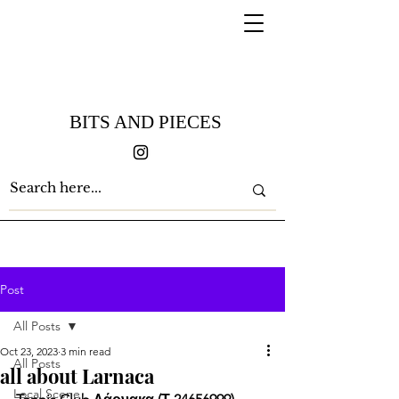
BITS AND PIECES
Post
All Posts
Oct 23, 2023
3 min read
All Posts
all about Larnaca
Local Scene