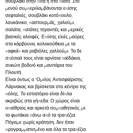
σουβλάκι στην πίτα ή στο πιάτο. Στο 
μενού συμπεριλαμβάνονται επίσης 
σεφταλιές, σουβλάκι κοτόπουλο, 
λουκάνικο, παστουρμάς, χαλούμι, 
σαλάτα, πατάτες τηγανιτές και μερικές 
βασικές αλοιφές. Επίσης ελιές μαύρες 
στα κάρβουνα, κολοκούθκια με τα 
«αφκά» και ραβιόλες χαλλούμι. Τα δε 
σπέσιαλ τους είναι αρνίσια παϊδάκια, 
συκώτι βοδινό και μανιτάρια του 
Πλουτή.
Είναι όντως ο ‘Ομιλος Αντισφαίρισης 
Λάρνακας και βρίσκεται στο κέντρο της 
πόλης. Το εστιατόριο είναι δίπλα 
ακριβώς στα γήπεδα. Ο χώρος είναι 
υπαίθριος και αρκετά συμπαθητικός με 
τα φωτάκια πάνω από τα τραπέζια. 
Πήγαμε χωρίς κράτηση, δεν ήταν 
προγραμματισμένο και όλα τα τραπέζια 