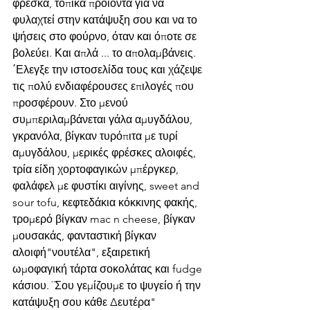
φρέσκα, τοπικά προϊόντα για να 
φυλαχτεί στην κατάψυξη σου και να το 
ψήσεις στο φούρνο, όταν και όποτε σε 
βολεύει. Και απλά ... το απολαμβάνεις. 
΄Ελεγξε την ιστοσελίδα τους και χάζεψε 
τις πολύ ενδιαφέρουσες επιλογές που 
προσφέρουν. Στο μενού 
συμπεριλαμβάνεται γάλα αμυγδάλου, 
γκρανόλα, βίγκαν τυρόπιτα με τυρί 
αμυγδάλου, μερικές φρέσκες αλοιφές, 
τρία είδη χορτοφαγικών μπέργκερ, 
φαλάφελ με φυστίκι αιγίνης, sweet and 
sour tofu, κεφτεδάκια κόκκινης φακής, 
τρομερό βίγκαν mac n cheese, βίγκαν 
μουσακάς, φανταστική βίγκαν 
αλοιφή"νουτέλα", εξαιρετική 
ωμοφαγική τάρτα σοκολάτας και fudge 
κάσιου. ¨Σου γεμίζουμε το ψυγείο ή την 
κατάψυξη σου κάθε Δευτέρα" 