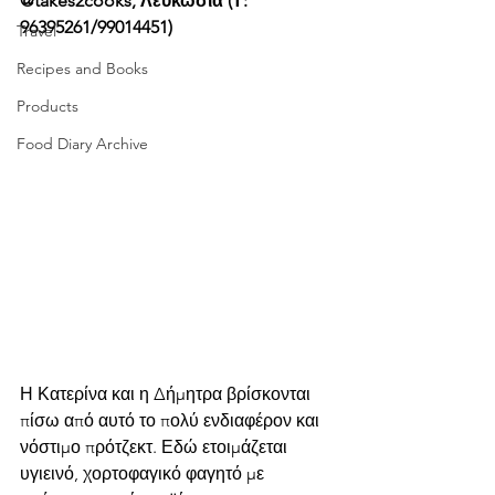
@takes2cooks, Λευκωσία (Τ: 
96395261/99014451)
Travel
Recipes and Books
Products
Food Diary Archive
Η Κατερίνα και η Δήμητρα βρίσκονται 
πίσω από αυτό το πολύ ενδιαφέρον και 
νόστιμο πρότζεκτ. Εδώ ετοιμάζεται 
υγιεινό, χορτοφαγικό φαγητό με 