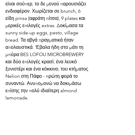
είναι σούπερ, το δε μενού παρουσιάζει 
ενδιαφέρον. Χωρίζεται σε brunch, 6 
είδη pinsa (αφράτη πίτσα), 9 plates και 
μερικές επιλογές extras. Δοκίμασα τα 
sunny side-up eggs, pesto, village 
bread. Τα αβγά πραγματικά ήταν 
απολαυστικά. 'Εβαλα ήδη στο μάτι τη 
μπύρα BES LOFOU MICROBREWERY 
και δύο επιλογές κρασί, ένα λευκό 
ξυνιστέρι και ένα κόκκινο, του κτήματος 
Nelion στη Πάφο - πρώτη φορά το 
συναντώ. Ανυπομονώ να δοκιμάσω 
επίσης την πολύ ιδιαίτερη almond 
lemonade.