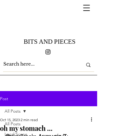
BITS AND PIECES
Post
All Posts
Oct 15, 2023
2 min read
All Posts
oh my stomach ...
Local Scene