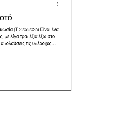
ποτό
κωσία (Τ 22062026) Είναι ένα
, με λίγα τραπέζια έξω στο
 απολαύσεις τις υπέροχες
τος και η Ιακωβία. Στο μενού
έρασα τις πιο κλασικές, τη
herita και παράγγειλα με την
κη), την Iberico & Hot Honey
ilico - αν και δεν ήταν ο
 συνήθως,