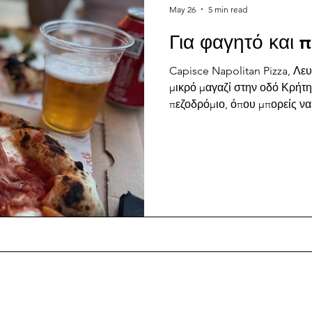
May 26
5 min read
Για φαγητό και 
Capisce Napolitan Pizza, Λευ
μικρό μαγαζί στην οδό Κρήτης
πεζοδρόμιο, όπου μπορείς να
πίτσες που φτιάχνουν ο ‘Αρισ
θα βρεις έξι επιλογές. Προσπ
Roasted Marinara και τη Marg
παρέα μου την Nduja (πικάντι
και την Burrata x Pesto di Bas
συνδυασμός που θα επέλεγα