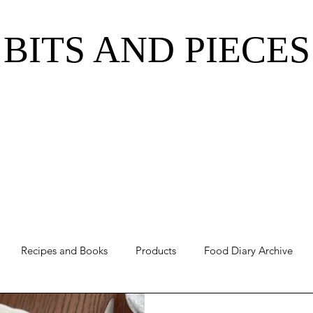
BITS AND PIECES
Recipes and Books
Products
Food Diary Archive