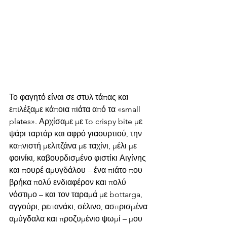
Το φαγητό είναι σε στυλ τάπας και 
επιλέξαμε κάποια πιάτα από τα «small 
plates». Αρχίσαμε με τo crispy bite με 
ψάρι ταρτάρ και αφρό γιαουρτιού, την 
καπνιστή μελιτζάνα με ταχίνι, μέλι με 
φοινίκι, καβουρδισμένο φιστίκι Αιγίνης 
και πουρέ αμυγδάλου – ένα πιάτο που 
βρήκα πολύ ενδιαφέρον και πολύ 
νόστιμο – και τον ταραμά με bottarga, 
αγγούρι, ρεπανάκι, σέλινο, ασπρισμένα 
αμύγδαλα και προζυμένιο ψωμί – μου 