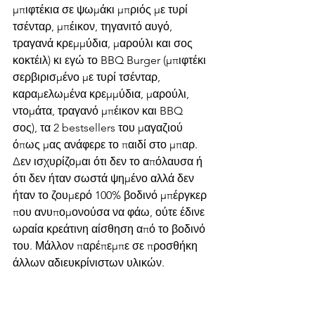
μπιφτέκια σε ψωμάκι μπριός με τυρί 
τσένταρ, μπέικον, τηγανιτό αυγό, 
τραγανά κρεμμύδια, μαρούλι και σος 
κοκτέιλ) κι εγώ το BBQ Burger (μπιφτέκι 
σερβιρισμένο με τυρί τσένταρ, 
καραμελωμένα κρεμμύδια, μαρούλι, 
ντομάτα, τραγανό μπέικον και BBQ 
σος), τα 2 bestsellers του μαγαζιού 
όπως μας ανάφερε το παιδί στο μπαρ. 
Δεν ισχυρίζομαι ότι δεν το απόλαυσα ή 
ότι δεν ήταν σωστά ψημένο αλλά δεν 
ήταν το ζουμερό 100% βοδινό μπέργκερ 
που ανυπομονούσα να φάω, ούτε έδινε 
ωραία κρεάτινη αίσθηση από το βοδινό 
του. Μάλλον παρέπεμπε σε προσθήκη 
άλλων αδιευκρίνιστων υλικών.