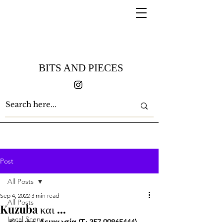
BITS AND PIECES
Post
All Posts
Sep 4, 2022
3 min read
All Posts
Kuzuba και ...
Local Scene