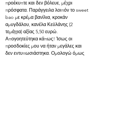
προέκυπτε και δεν βόλευε, μέχρι 
πρόσφατα. Παράγγειλα λοιπόν το sweet 
bao με κρέμα βανίλια, κροκάν 
αμυγδάλου, κανέλα Κεϋλάνης (2 
τεμάχια) αξίας 5,50 ευρώ. 
Απογοητεύτηκα κάπως! Ίσως οι 
προσδοκίες μου να ήταν μεγάλες και 
δεν εντυπωσιάστηκα. Ομολογώ όμως 
ότι η κρέμα ήταν αρκετά εύγεστη. 
Σκούφου 2-4, Αθήνα
Nicosia
Restaurant
Tavern
Limassol
Athens
Fish
Street food
Steak
Food Diary Archive
See All
Recent Posts