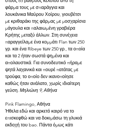
στους 65 βαθμούς κελσίου από τη 
φάρμα τους με σπαράγγια και 
λουκάνικα Μαύρου Χοίρου, γιουβέτσι 
με κριθαράκι της φάρμας με μοσχαρίσια 
μάγουλα και παλαιωμένη γραβιέρα 
Κρήτης μεταξύ άλλων. Στη συνέχεια 
παραγγείλαμε ένα κομμάτι Flan των 250 
γρ. και ένα Ribeye των 250 γρ., τα οποία 
και τα 2 ήταν σωστά ψημένα και 
απολαυστικά. Για συνοδευτικό πήραμε 
ψητά λαχανικά και πουρέ πατάτας με 
τρούφα, το οποίο δεν ικανοποίησε 
καθώς ήταν ανάλατο, χωρίς ιδιαίτερη 
γεύση. 
Μηλιώνη 9, Αθήνα
Pink Flamingo, Αθήνα 
Ήθελα εδώ και αρκετό καιρό να το 
επισκεφθώ και να δοκιμάσω τη γλυκιά 
εκδοχή του bao. Πάντα όμως κάτι 