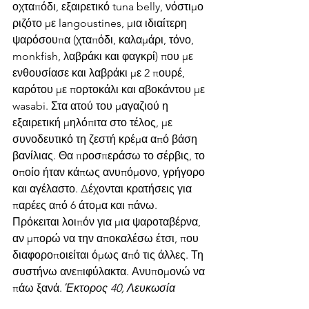
οχταπόδι, εξαιρετικό tuna belly, νόστιμο 
ριζότο με langoustines, μια ιδιαίτερη 
ψαρόσουπα (χταπόδι, καλαμάρι, τόνο, 
monkfish, λαβράκι και φαγκρί) που με 
ενθουσίασε και λαβράκι με 2 πουρέ, 
καρότου με πορτοκάλι και αβοκάντου με 
wasabi. Στα ατού του μαγαζιού η 
εξαιρετική μηλόπιτα στο τέλος, με 
συνοδευτικό τη ζεστή κρέμα από βάση 
βανίλιας. Θα προσπεράσω το σέρβις, το 
οποίο ήταν κάπως ανυπόμονο, γρήγορο 
και αγέλαστο. Δέχονται κρατήσεις για 
παρέες από 6 άτομα και πάνω. 
Πρόκειται λοιπόν για μια ψαροταβέρνα, 
αν μπορώ να την αποκαλέσω έτσι, που 
διαφοροποιείται όμως από τις άλλες. Τη 
συστήνω ανεπιφύλακτα. Ανυπομονώ να 
πάω ξανά. 
Έκτορος 40, Λευκωσία  