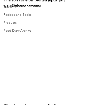
Pharaoh Wine Bar, Αθήνα (κράτηση 
στο @pharaohathens)
Travel
Recipes and Books
Products
Food Diary Archive