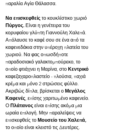
παραλία Αγία Θάλασσα.
Να επισκεφθείς 
το κουκλίστικο χωριό 
Πύργος.
 Είναι η γενέτειρα του 
κορυφαίου γλύπτη Γιαννούλη Χαλεπά. 
Απόλαυσε το καφέ σου σε ένα από τα 
καφενεδάκια στην υπέροχη πλατεία του 
χωριού. Να φας οπωσδήποτε 
παραδοσιακό γαλακτομπούρεκο, το 
οποίο φτιάχνει η Μαρίνα, στο 
Κεντρικό 
καφεζαχαροπλαστείο - πλούσια, παχιά 
κρέμα και μόνο 2 στρώσεις φύλλο. 
Ακριβώς δίπλα, βρίσκεται ο 
Μεγάλος 
Καφενές
, επίσης χαριτωμένο καφενείο. 
Ο 
Πλάτανος
 είναι επίσης ακόμα μια 
ωραία επιλογή. Μην παραλείψεις να 
επισκεφθείς το 
Μουσείο του Χαλεπά, 
το οποίο είναι κλειστό τις Δευτέρες.