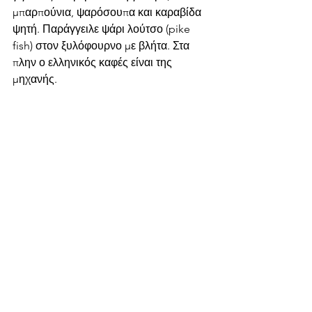
μπαρπούνια, ψαρόσουπα και καραβίδα 
ψητή. Παράγγειλε ψάρι λούτσο (pike 
fish) στον ξυλόφουρνο με βλήτα. Στα 
πλην ο ελληνικός καφές είναι της 
μηχανής.
Αγόρασε
 νόστιμη τυρόπιτα κουρού 
από τον φούρνο 
Το Σπιτικό
 στο λιμάνι.
Δείπνησε
 στο πανέμορφο εστιατόριο με 
την υπέροχα διακοσμημένη και 
κατάφυτη εσωτερική αυλή ΄
Ηταν ένα 
μικρό Καράβι.
 Το φαγητό εδώ είναι 
εξαιρετικό. Επικεντρώνεται στη 
πειραγμένη Ελληνική κουζίνα με ένα 
αξιόλογο σεφ με επιρροές από τη γιαγιά 
του. Στο τέλος θα σε κεράσουν λικέρ 
αμπαρόριζας (γεράνι) το οποίο 