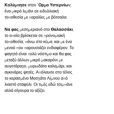
Κολύμπησε
 στον ΄
Ορμο Υστερνίω
ν, 
ένα μικρό λιμάνι σε ειδυλλιακή 
τοποθεσία με παραλίες με βότσαλα.
Να φας
 μεσημεριανό στο 
Θαλασσάκι
, 
το οποίο βρίσκεται σε προνομιακή 
τοποθεσία, πάνω στο κύμα, και με ένα 
μενού που παρουσιάζει ενδιαφέρον. Το 
φαγητό είναι πολύ νόστιμο και θα φας 
μεταξύ άλλων μικρό μακαρόνι με 
αυγοτάραχο, μυρωδάτο καλαμάρι, και 
αγκινάρες ψητές. Απόλαυσε στο τέλος 
το κερασμένο Μοσχάτο Λίμνου από 
λιαστό σταφύλι. Οι τιμές εδώ τσιμπάνε 
αλλά σίγουρα το αξίζει.