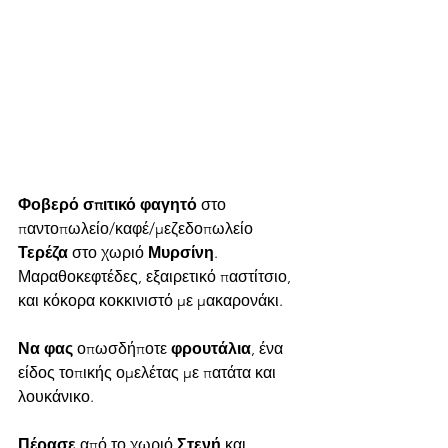
Φοβερό σπιτικό φαγητό
 στο 
παντοπωλείο/καφέ/μεζεδοπωλείο  
Τερέζα
 στο χωριό 
Μυρσίνη
. 
Μαραθοκεφτέδες, εξαιρετικό παστίτσιο, 
και κόκορα κοκκινιστό με μακαρονάκι.
Να φας
 οπωσδήποτε 
φρουτάλια
, ένα 
είδος τοπικής ομελέτας με πατάτα και 
λουκάνικο.
Πέρασε
 από το χωριό 
Στενή
 και 