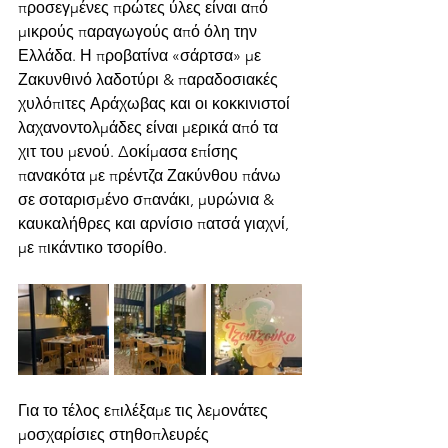
προσεγμένες πρώτες ύλες είναι από 
μικρούς παραγωγούς από όλη την 
Ελλάδα. Η προβατίνα «σάρτσα» με 
Ζακυνθινό λαδοτύρι & παραδοσιακές 
χυλόπιτες Αράχωβας και οι κοκκινιστοί 
λαχανοντολμάδες είναι μερικά από τα 
χιτ του μενού. Δοκίμασα επίσης 
πανακότα με πρέντζα Ζακύνθου πάνω 
σε σοταρισμένο σπανάκι, μυρώνια & 
καυκαλήθρες και αρνίσιο πατσά γιαχνί, 
με πικάντικο τσορίθο.
Για το τέλος επιλέξαμε τις λεμονάτες 
μοσχαρίσιες στηθοπλευρές 