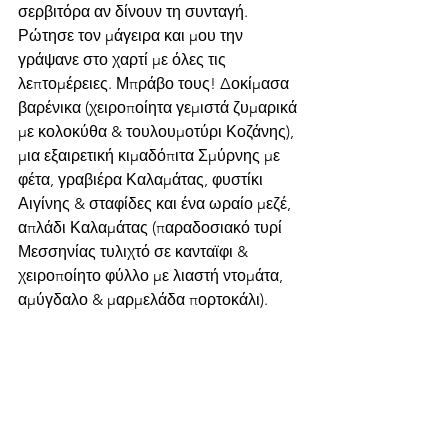
σερβιτόρα αν δίνουν τη συνταγή. 
Ρώτησε τον μάγειρα και μου την 
γράψανε στο χαρτί με όλες τις 
λεπτομέρειες. Μπράβο τους! Δοκίμασα 
βαρένικα (χειροποίητα γεμιστά ζυμαρικά 
με κολοκύθα & τουλουμοτύρι Κοζάνης), 
μια εξαιρετική κιμαδόπιτα Σμύρνης με 
φέτα, γραβιέρα Καλαμάτας, φυστίκι 
Αιγίνης & σταφίδες και ένα ωραίο μεζέ, 
απλάδι Καλαμάτας (παραδοσιακό τυρί 
Μεσσηνίας τυλιχτό σε κανταϊφι & 
χειροποίητο φύλλο με λιαστή ντομάτα, 
αμύγδαλο & μαρμελάδα πορτοκάλι). 