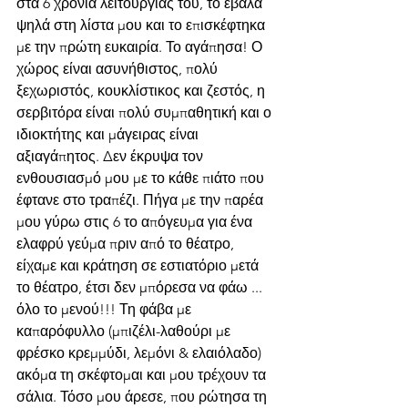
στα 6 χρόνια λειτουργίας του, το έβαλα 
ψηλά στη λίστα μου και το επισκέφτηκα 
με την πρώτη ευκαιρία. Το αγάπησα! Ο 
χώρος είναι ασυνήθιστος, πολύ 
ξεχωριστός, κουκλίστικος και ζεστός, η 
σερβιτόρα είναι πολύ συμπαθητική και ο 
ιδιοκτήτης και μάγειρας είναι 
αξιαγάπητος. Δεν έκρυψα τον 
ενθουσιασμό μου με το κάθε πιάτο που 
έφτανε στο τραπέζι. Πήγα με την παρέα 
μου γύρω στις 6 το απόγευμα για ένα 
ελαφρύ γεύμα πριν από το θέατρο, 
είχαμε και κράτηση σε εστιατόριο μετά 
το θέατρο, έτσι δεν μπόρεσα να φάω ... 
όλο το μενού!!! Τη φάβα με 
καπαρόφυλλο (μπιζέλι-λαθούρι με 
φρέσκο κρεμμύδι, λεμόνι & ελαιόλαδο) 
ακόμα τη σκέφτομαι και μου τρέχουν τα 
σάλια. Τόσο μου άρεσε, που ρώτησα τη 