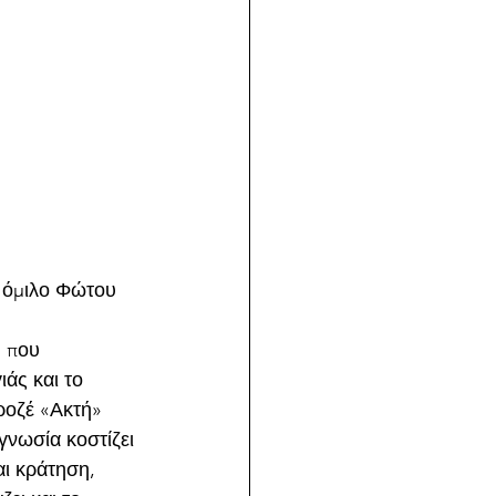
 όμιλο Φώτου 
 που 
άς και το 
ροζέ «Ακτή» 
γνωσία κοστίζει 
αι κράτηση, 