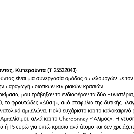
ντας, Κυπερούντα (Τ 25532043)
ούντας είναι μια συνεργασία ομάδας αμπελουργών με τον
την παραγωγή ποιοτικών κυπριακών κρασιών.
οκίμασα, μου τράβηξαν το ενδιαφέρον τα δύο Ξυνιστέρια,
0, το φρουτώδες «Δύση», από σταφύλια της δυτικής πλαγι
νατολικό αμπελώνα. Πολύ ευχάριστο και το καλοκαιρινό 
Αμπελίσιμο), αλλά και το Chardonnay «‘Αλιμος». H γευσι
ιά ή 15 ευρώ για οκτώ κρασιά ανά άτομο και δεν χρειάζετ