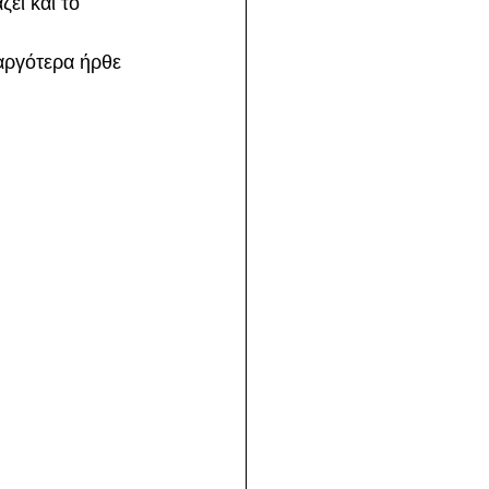
ει και το 
αργότερα ήρθε 