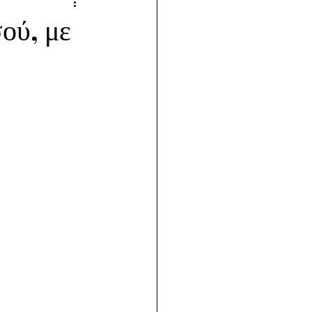
ού, με