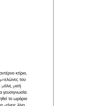
ντέρνο κτίριο, 
αμπελώνες του 
 μόλις μισή 
α γευσιγνωσία. 
ηθεί το ωράριο 
 μείνεις λίγο 