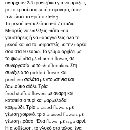
υπάρχουν 2-3 τραπεζάκια για να αράξεις 
με το κρασί σου μετά το φαγητό, όταν 
τελειώσει το πρώτο sitting.   
Το μενού αποτελείται από 7 στάδια. 
Μπορείς να επιλέξεις πιάτα που 
γουστάρεις ή να παραγγείλεις όλο το 
μενού και να το μοιραστείς με την παρέα 
σου στα 50 ευρώ. Το γεύμα αρχίζει με 
το ψωμί πίτα με charred flower, σε 
συνεργασία με το shufflebakes. Στη 
συνέχεια το pickled flower και 
purslane σαλάτα με ντοματίνια και 
ζαμπούκο αϊόλι. Τρία 
fried stuffed flowers με αναρή και 
κατσικίσιο τυρί και μαρμελάδα 
κρεμμύδι. Τρία braised flowers με 
γέμιση χοιρινό, τρία braised flowers με 
γέμιση πράσο. ‘Ενα flower με ragu αρνί. 
Η αποθέωση, το γλυκό στο τέλος, ένα 