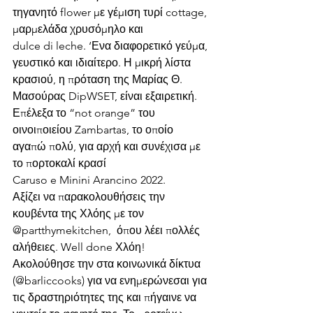
τηγανητό flower με γέμιση τυρί cottage, 
μαρμελάδα χρυσόμηλο και 
dulce di leche. ‘Ενα διαφορετικό γεύμα, 
γευστικό και ιδιαίτερο. Η μικρή λίστα 
κρασιού, η πρόταση της Μαρίας Θ. 
Μασούρας DipWSET, είναι εξαιρετική. 
Επέλεξα το “not orange” του 
οινοιποιείου Zambartas, το οποίο 
αγαπώ πολύ, για αρχή και συνέχισα με 
το πορτοκαλί κρασί 
Caruso e Minini Arancino 2022.
Αξίζει να παρακολουθήσεις την 
κουβέντα της Χλόης με τον 
@partthymekitchen,  όπου λέει πολλές 
αλήθειες. Well done Χλόη! 
Ακολούθησε την στα κοινωνικά δίκτυα 
(@barliccooks) για να ενημερώνεσαι για 
τις δραστηριότητες της και πήγαινε να 