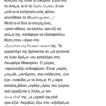
κουζίνα της είναι το σκόρδο. Εξού και 
το όνομα, από το Garlic butter, όπου 
μετά από εισήγηση ενός φίλου, 
γεννήθηκε το @barlicgutter__!
Μετά από δύο αποτυχημένες 
προσπάθειες να κλείσω τραπέζι σε 
γεύμα της, κατάφερα να εξασφαλίσω 
θέση στον πάγκο στο 
«Zucchini my flower» event της. Το 
εργαστήρι της βρίσκεται σε μια γειτονιά, 
σε έναν δρόμο που καταλήγει στη 
Λεωφόρο Μακαρίου. Ο χώρος 
παρουσιάζει ενδιαφέρον. Είναι μικρός, 
μινιμάλ, μοντέρνος, ανεπιτήδευτος. Δεν 
έχει πινακίδα με το όνομα. Η μπάρα 
καταλαμβάνει μεγάλο μέρος του χώρου, 
εκεί εργάζεται η Χλόη με τον 
sous chef της, με μερικά χαμηλά 
τραπέζια. Ακριβώς έξω στο πεζοδρόμιο, 