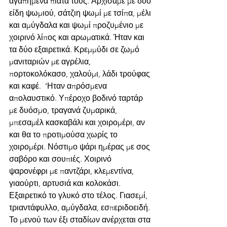
αγαπημένα πιάτα τους. Αρχίσαμε με δύο 
είδη ψωμιού, σάτζιη ψωμί με τσίπα, μέλι 
και αμύγδαλα και ψωμί προζυμένιο με 
χοιρινό λίπος και αρωματικά. Ήταν και 
τα δύο εξαιρετικά. Κρεμμύδι σε ζωμό 
μανιταριών με αγρέλια, 
πορτοκολόκασο, χαλούμι, λάδι τρούφας 
και καφέ.  ‘Ηταν απρόσμενα 
απολαυστικό. Υπέροχο βοδινό ταρτάρ 
με δυόσμο, τραγανά ζυμαρικά, 
μπεσαμέλ κασκαβάλι και χοιρομέρι, αν 
και θα το προτιμούσα χωρίς το 
χοιρομέρι. Νόστιμο ψάρι ημέρας με σος 
σαβόρο και σουπιές. Χοιρινό 
ψαρονέφρι με παντζάρι, κλεμεντίνα, 
γιαούρτι, αρτυσιά και κολοκάσι. 
Εξαιρετικό το γλυκό στο τέλος. Γιασεμί, 
τριαντάφυλλο, αμύγδαλα, εσπεριδοειδή. 
Το μενού των έξι σταδίων ανέρχεται στα 