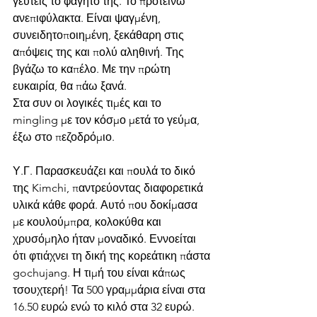
γευτείς το φαγητό της. Το προτείνω 
ανεπιφύλακτα. Είναι ψαγμένη, 
συνειδητοποιημένη, ξεκάθαρη στις 
απόψεις της και πολύ αληθινή. Της 
βγάζω το καπέλο. Με την πρώτη 
ευκαιρία, θα πάω ξανά.
Στα συν οι λογικές τιμές και το 
mingling με τον κόσμο μετά το γεύμα, 
έξω στο πεζοδρόμιο.
Υ.Γ. Παρασκευάζει και πουλά το δικό 
της Kimchi, παντρεύοντας διαφορετικά 
υλικά κάθε φορά. Αυτό που δοκίμασα 
με κουλούμπρα, κολοκύθα και 
χρυσόμηλο ήταν μοναδικό. Εννοείται 
ότι φτιάχνει τη δική της κορεάτικη πάστα 
gochujang. Η τιμή του είναι κάπως 
τσουχτερή! Τα 500 γραμμάρια είναι στα 
16.50 ευρώ ενώ το κιλό στα 32 ευρώ. 