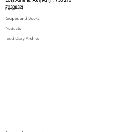
Lost Athens, Αθήνα (Τ: +30 210 
7230832)
Travel
Recipes and Books
Products
Food Diary Archive