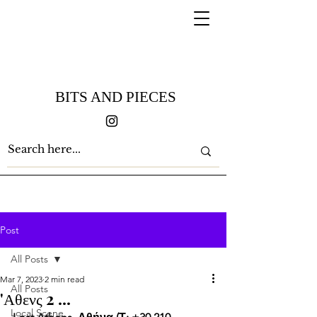
BITS AND PIECES
Post
All Posts
Mar 7, 2023
2 min read
All Posts
'Αθενς 2 ...
Local Scene